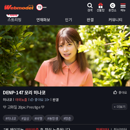
검색
선물함
충전소
메뉴
스트리밍
연재화보
인기
완결
커뮤니티
DENP-147 모리 히나코
좋아요
히나코
야외노출
좋아요 10+
완결
💚 고화질 28pic Prestige 💚
+ 더보기
#히나코
#일상
#여행
#동창생
#청춘
*
본 페이지는
성인인증
후 정상 노출됩니다.
첫편부터
최신부터