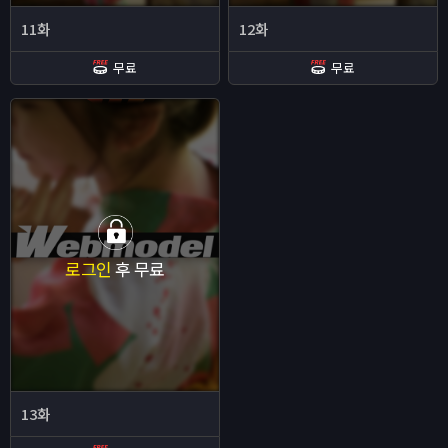
11화
12화
무료
무료
로그인
후 무료
13화