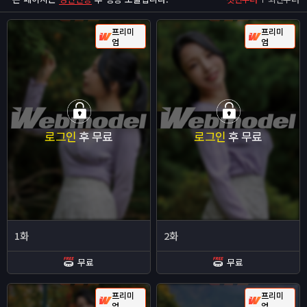
프리미
프리미
엄
엄
로그인
후 무료
로그인
후 무료
1화
2화
무료
무료
프리미
프리미
엄
엄