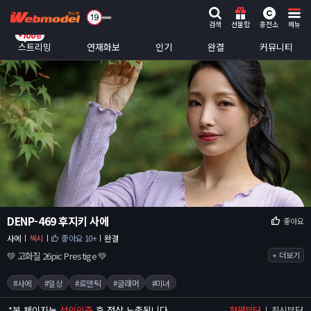
검색
선물함
충전소
메뉴
스트리밍
연재화보
인기
완결
커뮤니티
DENP-469 후지키 사에
좋아요
사에
섹시
좋아요 10+
완결
💚 고화질 26pic Prestige 💚
+ 더보기
#사에
#일상
#로맨틱
#글래머
#미녀
*
본 페이지는
성인인증
후 정상 노출됩니다.
첫편부터
최신부터