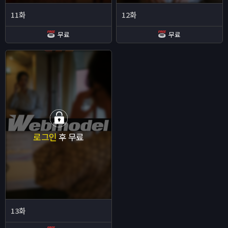
11화
12화
무료
무료
로그인
후 무료
13화