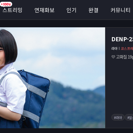
스트리밍
연재화보
인기
완결
커뮤니티
DENP-
라아
코스프
💛 고화질 19pi
#라아
#일