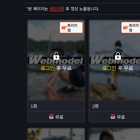
*
본 페이지는
성인인증
후 정상 노출됩니다.
프리미
프리미
엄
엄
로그인
후 무료
로그인
후 무료
1화
2화
무료
무료