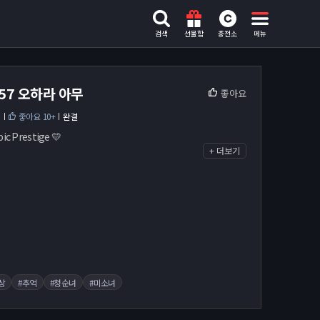
검색
선물함
충전소
메뉴
257 오하라 아무
좋아요
레
좋아요 10+
완결
c Prestige 💛
+ 더보기
상
#추억
#청순녀
#미소녀