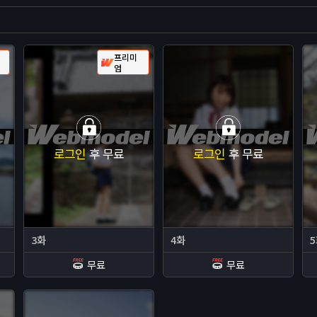
프리미
엄
로그인
후 무료
로그인
후 무료
3화
4화
무료
무료