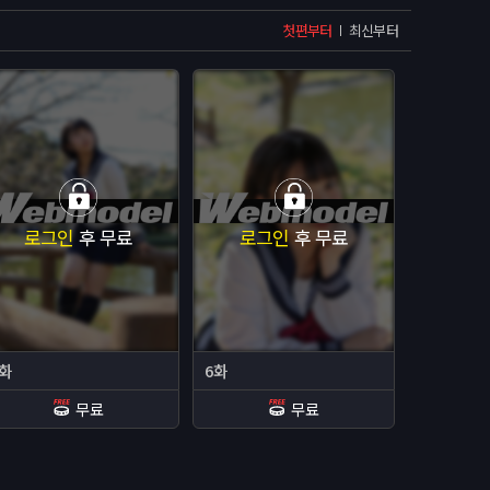
첫편부터
최신부터
로그인
후 무료
로그인
후 무료
5화
6화
무료
무료