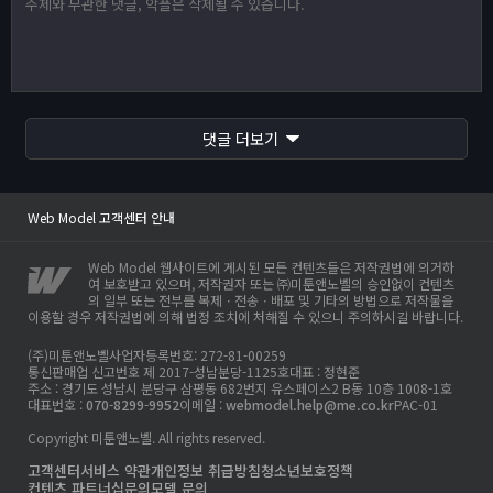
Web Model 고객센터 안내
사이트 이전안내
댓글 더보기
웹모델 오픈인사드립니다.
Web Model 고객센터 안내
사이트 이전안내
Web Model 웹사이트에 게시된 모든 컨텐츠들은 저작권법에 의거하
여 보호받고 있으며, 저작권자 또는 ㈜미툰앤노벨의 승인없이 컨텐츠
의 일부 또는 전부를 복제ㆍ전송ㆍ배포 및 기타의 방법으로 저작물을
이용할 경우 저작권법에 의해 법정 조치에 처해질 수 있으니 주의하시길 바랍니다.
(주)미툰앤노벨
사업자등록번호: 272-81-00259
통신판매업 신고번호 제 2017-성남분당-1125호
대표 : 정현준
주소 : 경기도 성남시 분당구 삼평동 682번지 유스페이스2 B동 10층 1008-1호
대표번호 :
070-8299-9952
이메일 :
webmodel.help@me.co.kr
PAC-01
Copyright 미툰앤노벨. All rights reserved.
고객센터
서비스 약관
개인정보 취급방침
청소년보호정책
컨텐츠 파트너십문의
모델 문의