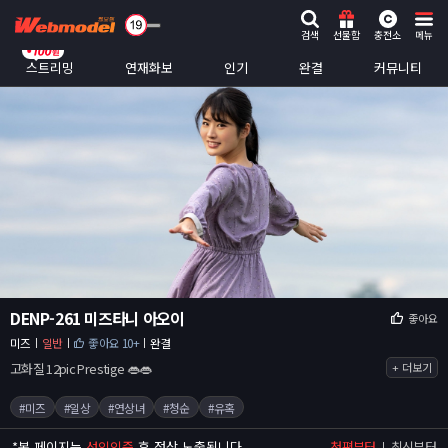
검색
선물함
충전소
메뉴
스트리밍
연재화보
인기
완결
커뮤니티
DENP-261 미즈타니 아오이
좋아요
미즈
일반
좋아요 10+
완결
고화질 12pic Prestige 👄👄
+ 더보기
#미즈
#일상
#연상녀
#청순
#유혹
*
본 페이지는
성인인증
후 정상 노출됩니다.
첫편부터
최신부터