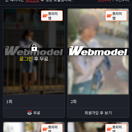
프리미
프리미
엄
엄
로그인
후 무료
1화
2화
무료
회원가입 후 보기
프리미
프리미
엄
엄