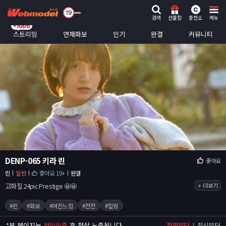
검색
선물함
충전소
메뉴
스트리밍
연재화보
인기
완결
커뮤니티
DENP-065 키라 린
좋아요
린
일반
좋아요 10+
완결
고화질 24pic Prestige 🤩🤩
+ 더보기
#린
#화보
#여친느낌
#잔잔
#힐링
*
본 페이지는
성인인증
후 정상 노출됩니다.
첫편부터
최신부터