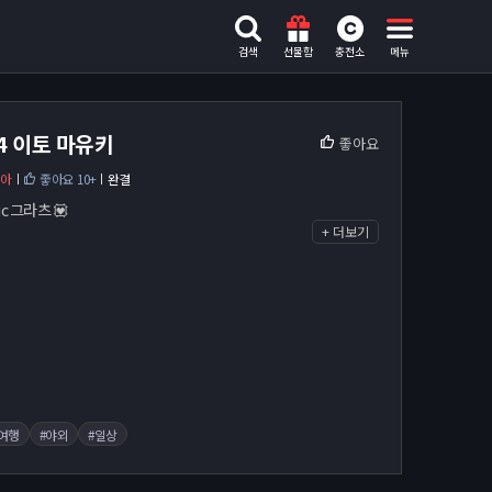
검색
선물함
충전소
메뉴
i4 이토 마유키
좋아요
비아
좋아요 10+
완결
ic 그라츠 💟
+ 더보기
여행
#야외
#일상