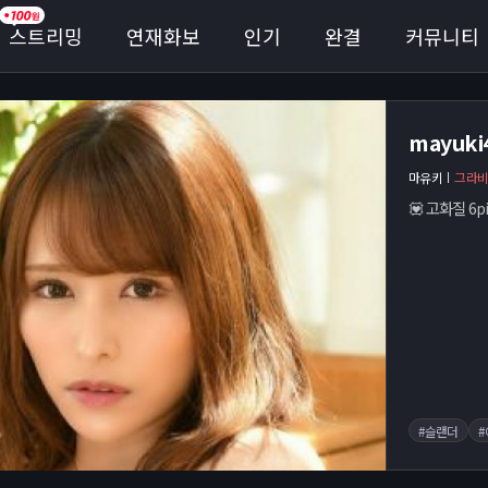
스트리밍
연재화보
인기
완결
커뮤니티
mayuk
마유키
그라
💟 고화질 6p
#슬랜더
#