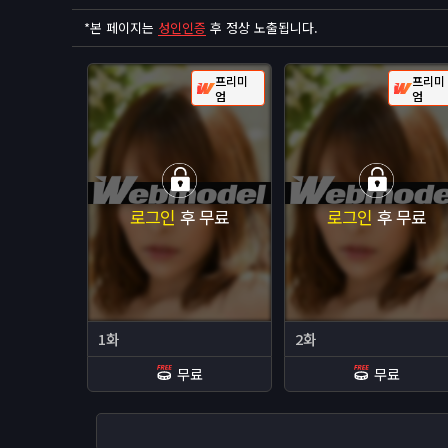
*
본 페이지는
성인인증
후 정상 노출됩니다.
프리미
프리미
엄
엄
로그인
후 무료
로그인
후 무료
1화
2화
무료
무료