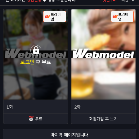
프리미
프리미
엄
엄
로그인
후 무료
1화
2화
무료
회원가입 후 보기
마지막 페이지입니다