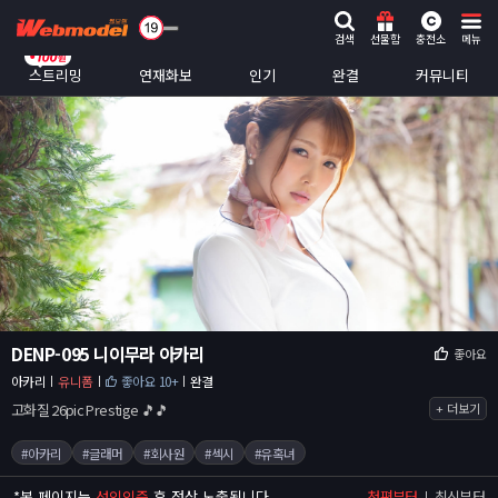
검색
선물함
충전소
메뉴
스트리밍
연재화보
인기
완결
커뮤니티
DENP-095 니이무라 아카리
좋아요
아카리
유니폼
좋아요 10+
완결
고화질 26pic Prestige 🎵🎵
+ 더보기
#아카리
#글래머
#회사원
#섹시
#유혹녀
*
본 페이지는
성인인증
후 정상 노출됩니다.
첫편부터
최신부터