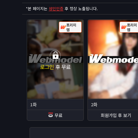
*
본 페이지는
성인인증
후 정상 노출됩니다.
프리미
프리미
엄
엄
로그인
후 무료
1화
2화
무료
회원가입 후 보기