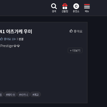
검색
선물함
충전소
메뉴
041 야츠가케 우미
좋아요
좋아요 10+
완결
Prestige 💎💎
+ 더보기
림
#페티쉬
#비키니
#애교