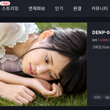
스트리밍
연재화보
인기
완결
커뮤니티
DENP-
우미
수영복
고화질 16pic 
#우미
#슬