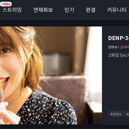
스트리밍
연재화보
인기
완결
커뮤니티
DENP-
츠카사
글래
고화질 7pic P
#츠카사