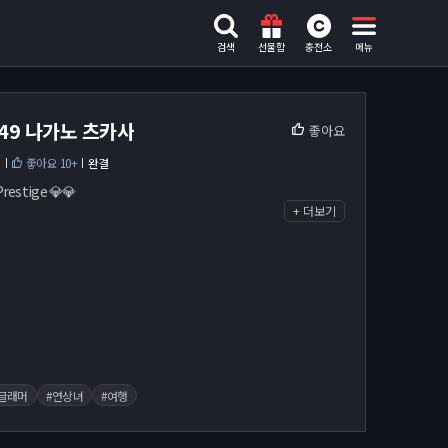
검색
선물함
충전소
메뉴
349 나가노 츠카사
좋아요
머
좋아요 10+
완결
restige 💎💎
+ 더보기
#글래머
#연상녀
#여행