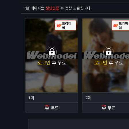
*
본 페이지는
성인인증
후 정상 노출됩니다.
프리미
프리미
엄
엄
로그인
후 무료
로그인
후 무료
1화
2화
무료
무료